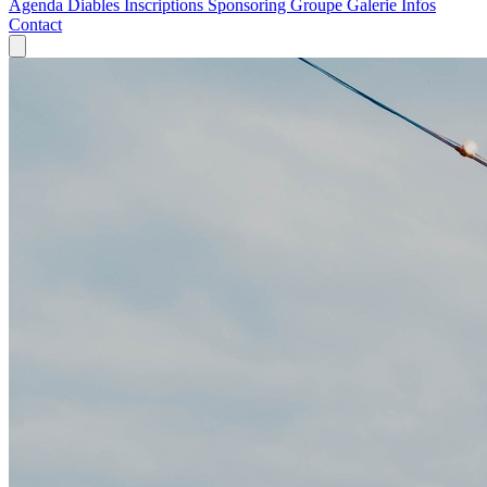
Agenda
Diables
Inscriptions
Sponsoring
Groupe
Galerie
Infos
Contact