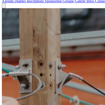
Agenda
Diables
Inscriptions
Sponsoring
Groupe
Galerie
Infos
Contac